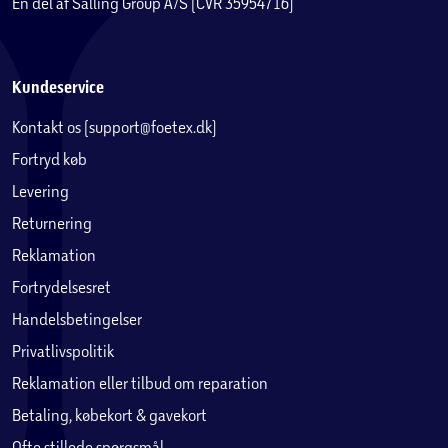
En del af Salling Group A/S (CVR 35954716)
Kundeservice
Kontakt os (support@foetex.dk)
Fortryd køb
Levering
Returnering
Reklamation
Fortrydelsesret
Handelsbetingelser
Privatlivspolitik
Reklamation eller tilbud om reparation
Betaling, købekort & gavekort
Ofte stillede spørgsmål