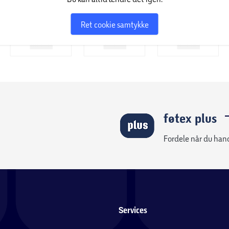
Ret cookie samtykke
føtex plus
Fordele når du han
Services