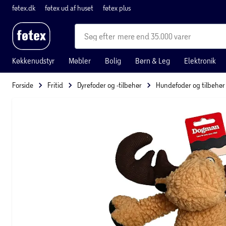
føtex.dk
føtex ud af huset
føtex plus
mere end 35.000 varer
Køkkenudstyr
Møbler
Bolig
Børn & Leg
Elektronik
Forside
Fritid
Dyrefoder og -tilbehør
Hundefoder og tilbehør