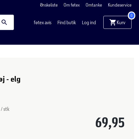
Ønskeliste
Om føtex
Omtanke
Kundeservice
0
Kurv
føtex avis
Find butik
Log ind
j - elg
 / stk
69,95