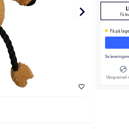
keyboard_arrow_right
L
Få le
Få på lage
Se leveringsm
Ubegrænset r