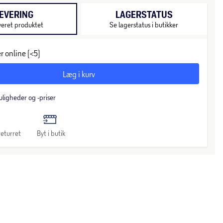
EVERING
LAGERSTATUS
veret produktet
Se lagerstatus i butikker
r online (<5)
Læg i kurv
uligheder og -priser
eturret
Byt i butik