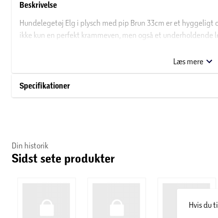
Beskrivelse
Hundelegetøj Elg i plysch med pip Brun 33cm er et hyggeligt og
ikke kun en perfekt krammeven, men også et underholdende leg
Med sine 33cm er den en ideel størrelse til hunde i alle størrel
kan modstå både leg og sjov. Perfekt til at stimulere hundens ja
Læs mere
Specifikationer
Din historik
Sidst sete produkter
Hvis du t