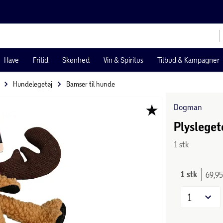
Have
Fritid
Skønhed
Vin & Spiritus
Tilbud & Kampagner
Hundelegetøj
Bamser til hunde
Dogman
Plyslegetø
1 stk
1 stk
69,95
1