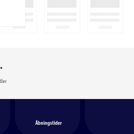
dler
Åbningstider