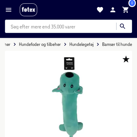
0
mere end 35.000 varer
lbehør
Hundefoder og tilbehør
Hundelegetøj
Bamser til hunde