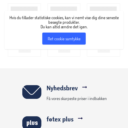
Dogman er en af Nordens største leverandører af
Hvis du tillader statistiske cookies, kan vi nemt vise dig dine seneste
kæledyrsprodukter og har mere end 50 års erfaring i
besøgte produkter.
branchen. Hos Dogman er deres vision at give kæledyr og
Du kan altid ændre det igen.
deres ejere den bedste hverdag ved at tilbyde rimelige og
Ret cookie samtykke
nøje udvalgte produkter til hunde, katte, smådyr, fugle, fisk
og heste. Deres sortiment er bredt og varieret, og der er
altid noget for enhver smag og behov.
Nyhedsbrev
Få vores skarpeste priser i indbakken
føtex plus