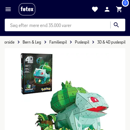
0
mere end 35.000 varer
Forside
Børn & Leg
Familiespil
Puslespil
3D & 4D puslespil