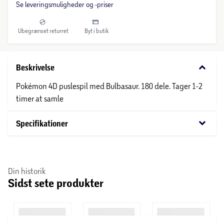
Se leveringsmuligheder og -priser
Ubegrænset returret
Byt i butik
keyboard_arrow_down
Beskrivelse
Pokémon 4D puslespil med Bulbasaur. 180 dele. Tager 1-2
timer at samle
keyboard_arrow_down
Specifikationer
Din historik
Sidst sete produkter