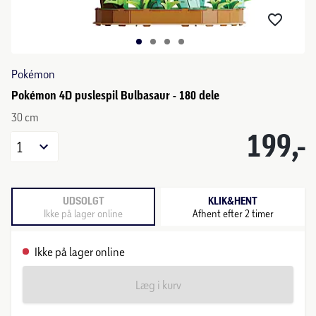
Pokémon
Pokémon 4D puslespil Bulbasaur - 180 dele
30 cm
199,-
1
UDSOLGT
KLIK&HENT
Ikke på lager online
Afhent efter 2 timer
Ikke på lager online
Læg i kurv