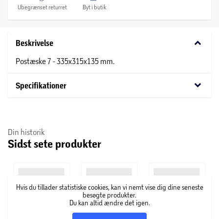
Ubegrænset returret
Byt i butik
keyboard_arrow_down
Beskrivelse
Postæske 7 - 335x315x135 mm.
keyboard_arrow_down
Specifikationer
Din historik
Sidst sete produkter
Hvis du tillader statistiske cookies, kan vi nemt vise dig dine seneste
besøgte produkter.
Du kan altid ændre det igen.