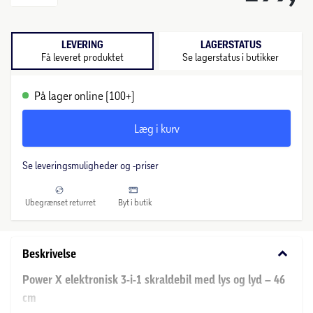
LEVERING
LAGERSTATUS
Få leveret produktet
Se lagerstatus i butikker
På lager online (100+)
Læg i kurv
Se leveringsmuligheder og -priser
Ubegrænset returret
Byt i butik
keyboard_arrow_down
Beskrivelse
Power X elektronisk 3-i-1 skraldebil med lys og lyd – 46
cm