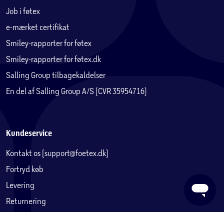
Mål: 46 cm lang og 17,15 cm bred
Job i føtex
Anbefalet alder: 3+ år
e-mærket certifikat
Smiley-rapporter for føtex
Indhold – 16 dele
Smiley-rapporter for føtex.dk
Skraldebil
Salling Group tilbagekaldelser
Skraldecontainer
En del af Salling Group A/S (CVR 35954716)
Genbrugsspand
Pizzabakke
Bamselegetøj
Ødelagt skateboard
Kundeservice
Affaldsmonster
Kontakt os (support@foetex.dk)
Håndholdt videospil
Fiskeben
Fortryd køb
Ødelagt scooter
Levering
Flad basketball
Returnering
2-liters flaske
Reklamation
Cykelhjelm