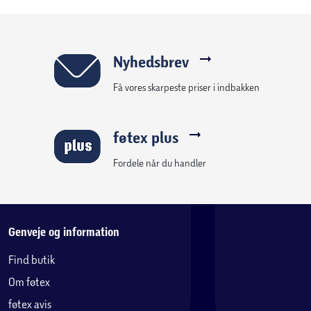
samtidig med at barnet kan øve farver, tælling og
affaldssortering.
Perfekt til børn fra 3 år, der elsker køretøjer med masser af
Nyhedsbrev
funktioner og realistisk leg.
Få vores skarpeste priser i indbakken
Funktioner
Elektronisk 3-i-1 skraldebil
føtex plus
Motoriseret – kører frem og tilbage
4 LED-lys
Fordele når du handler
Realistiske lydfunktioner
Dobbelte joystick-håndtag
Løfter og tømmer frontlæsser-container
Løfter og tømmer skraldespand
Genveje og information
Åbningsbar bagende til tømning
Find butik
Aftagelig genbrugsspand
Om føtex
15 unikke affaldstilbehør
Leg og lær om affaldssortering og genbrug
føtex avis