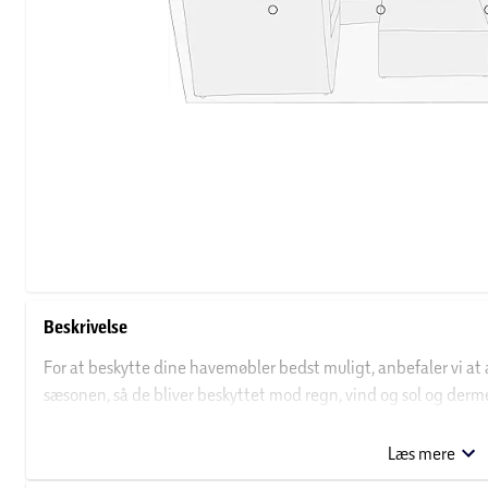
Beskrivelse
For at beskytte dine havemøbler bedst muligt, anbefaler vi at 
sæsonen, så de bliver beskyttet mod regn, vind og sol og der
levetid. Samtidig er dette også med til at sikre at de er tørre 
vejret er til det.
Læs mere
Ved opbevaring uden for sæsonen anbefaler vi at møblerne opb