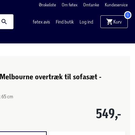
Ønskeliste
Om føtex
Omtanke
Kundeservice
0
Kurv
føtex avis
Find butik
Log ind
elbourne overtræk til sofasæt -
x 65 cm
549,-