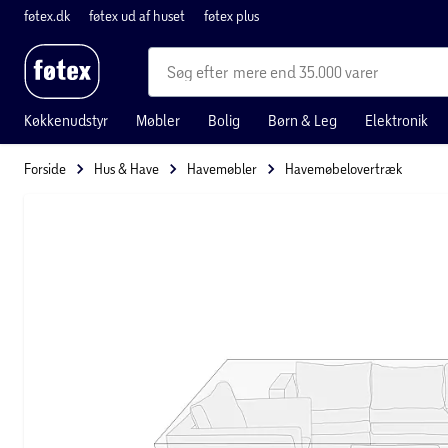
føtex.dk
føtex ud af huset
føtex plus
mere end 35.000 varer
Køkkenudstyr
Møbler
Bolig
Børn & Leg
Elektronik
Forside
Hus & Have
Havemøbler
Havemøbelovertræk