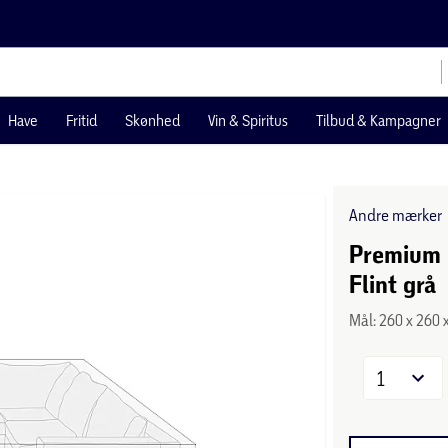
Have
Fritid
Skønhed
Vin & Spiritus
Tilbud & Kampagner
Andre mærker
Premium M
Flint grå
Mål: 260 x 260 
1