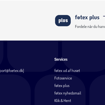
føtex plus
Fordele når du han
Services
pport@foetex.dk)
føtex ud af huset
Fotoservice
føtex plus
føtex nyhedsmail
Klik & Hent