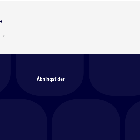
dler
Åbningstider