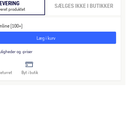
EVERING
SÆLGES IKKE I BUTIKKER
veret produktet
nline (100+)
Læg i kurv
uligheder og -priser
eturret
Byt i butik