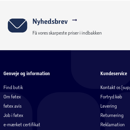
Nyhedsbrev
Få vores skarpeste priser i indbakken
Genveje og information
Kundeservice
Find butik
Kontakt os (su
Om føtex
Fortryd køb
føtex avis
Levering
Job i føtex
Returnering
e-mærket certifikat
Reklamation