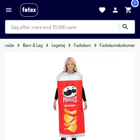
0
mere end 35.000 varer
Forside
Børn & Leg
Legetøj
Fastelavn
Fastelavnskostumer