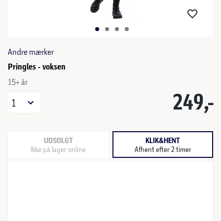
Andre mærker
Pringles - voksen
15+ år
249,-
1
UDSOLGT
KLIK&HENT
Ikke på lager online
Afhent efter 2 timer