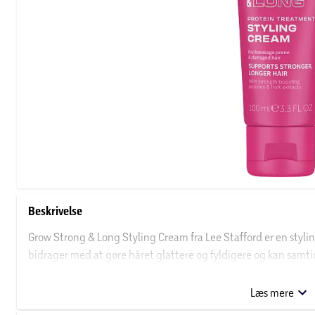
Beskrivelse
Grow Strong & Long Styling Cream fra Lee Stafford er en stylin
bidrager med at gøre håret glattere og fyldigere og kan samti
længde. Formlen består blandt andet af proteiner og peptider
hydrere håret. Brug Grow Strong & Long Styling Cream efter 
Læs mere