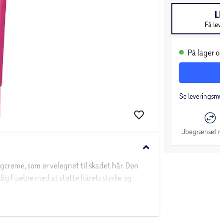
L
Få le
På lager o
Se leveringsm
Ubegrænset r
keyboard_arrow_down
gcreme, som er velegnet til skadet hår. Den
dig hjælpe med at støtte hårets styrke og
, som bidrager med at berolige krus, nære og
emballagens anvisninger.