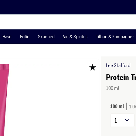
Have
Fritid
Skønhed
Vin & Spiritus
Tilbud & Kampagner
Lee Stafford
Protein T
100 ml
100 ml
1.0
1