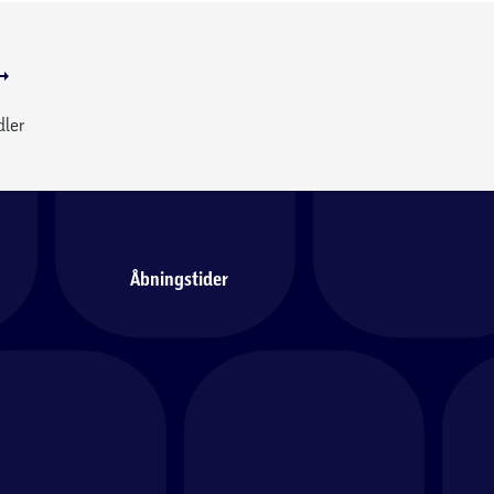
dler
Åbningstider