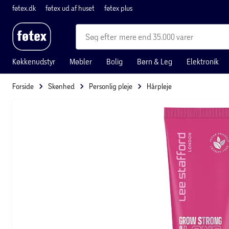
føtex.dk
føtex ud af huset
føtex plus
mere end 35.000 varer
Køkkenudstyr
Møbler
Bolig
Børn & Leg
Elektronik
Forside
Skønhed
Personlig pleje
Hårpleje