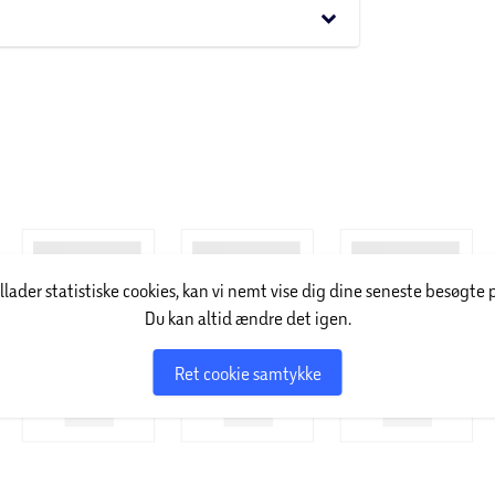
keyboard_arrow_down
endt som ”det lyserøde brand”. Virksomheden har
er hårtype. Sortimentet byder blandt andet på
illader statistiske cookies, kan vi nemt vise dig dine seneste besøgte 
Du kan altid ændre det igen.
Ret cookie samtykke