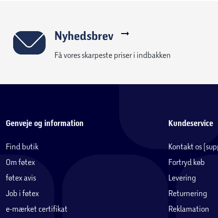
Nyhedsbrev
Få vores skarpeste priser i indbakken
Genveje og information
Kundeservice
Find butik
Kontakt os (su
Om føtex
Fortryd køb
føtex avis
Levering
Job i føtex
Returnering
e-mærket certifikat
Reklamation