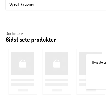
Om Lee Stafford
Specifikationer
Lee Stafford blev grundlagt i 2001 i Storbritannien og blev k
fokus på at skabe hårplejeprodukter af salonkvalitet til enhv
shampoo, balsam, hårserum og hårkur i forskellige varianter.
Din historik
Sidst sete produkter
Hvis du t