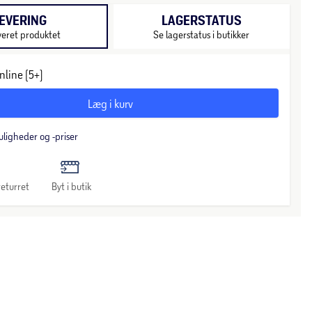
EVERING
LAGERSTATUS
veret produktet
Se lagerstatus i butikker
nline (5+)
Læg i kurv
uligheder og -priser
eturret
Byt i butik