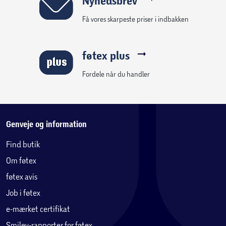
Nyhedsbrev
Få vores skarpeste priser i indbakken
føtex plus
Fordele når du handler
Genveje og information
Find butik
Om føtex
føtex avis
Job i føtex
e-mærket certifikat
Smiley-rapporter for føtex