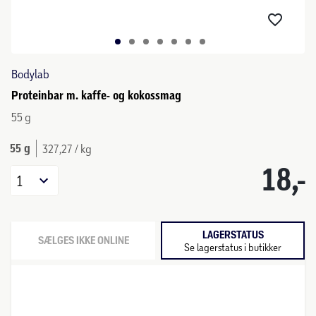
Bodylab
Proteinbar m. kaffe- og kokossmag
55 g
55 g
327,27 / kg
18,-
1
LAGERSTATUS
SÆLGES IKKE ONLINE
Se lagerstatus i butikker