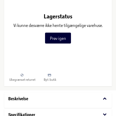
Lagerstatus
Vi kunne desværre ikke hente tilgængelige varehuse.
Prøv igen
Ubegrænset returret
Byt i butik
keyboard_arrow_down
Beskrivelse
keyboard_arrow_down
Specifikationer