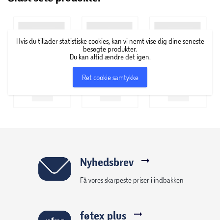
velsmagende og proteinrige snacks samt alternativer til
morgenmad og desserter – uden at gå på kompromis med
den gode smag.
Hvis du tillader statistiske cookies, kan vi nemt vise dig dine seneste
besøgte produkter.
Du kan altid ændre det igen.
Ret cookie samtykke
Nyhedsbrev
Få vores skarpeste priser i indbakken
føtex plus