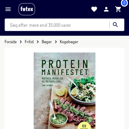
0
mere end 35.000 varer
Forside
Fritid
Bøger
Kogebøger