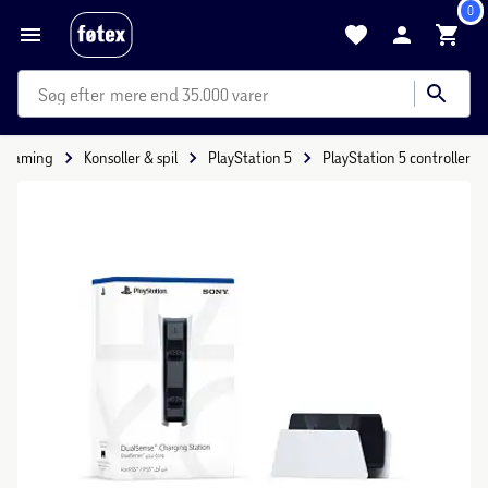
0
mere end 35.000 varer
& gaming
Konsoller & spil
PlayStation 5
PlayStation 5 controller