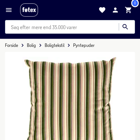
0
mere end 35.000 varer
Forside
Bolig
Boligtekstil
Pyntepuder