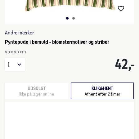
Andre mærker
Pyntepude i bomuld - blomstermotiver og striber
45 x 45 cm
42,-
1
UDSOLGT
KLIK&HENT
Ikke på lager online
Afhent efter 2 timer