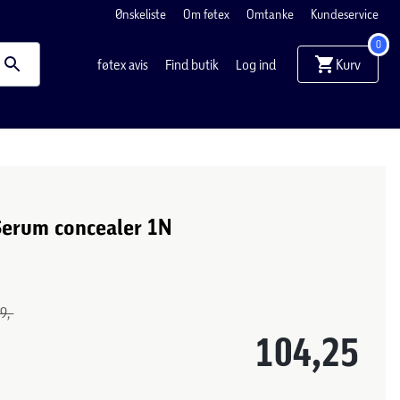
Ønskeliste
Om føtex
Omtanke
Kundeservice
0
Kurv
føtex avis
Find butik
Log ind
Serum concealer 1N
9,-
104,25