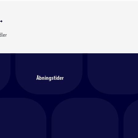
dler
Åbningstider