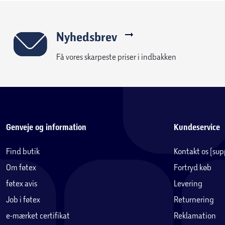
Nyhedsbrev
Få vores skarpeste priser i indbakken
Genveje og information
Kundeservice
Find butik
Kontakt os (su
Om føtex
Fortryd køb
føtex avis
Levering
Job i føtex
Returnering
e-mærket certifikat
Reklamation