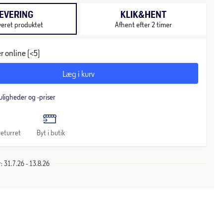
EVERING
KLIK&HENT
veret produktet
Afhent efter 2 timer
r online (<5)
Læg i kurv
uligheder og -priser
eturret
Byt i butik
 31.7.26 - 13.8.26