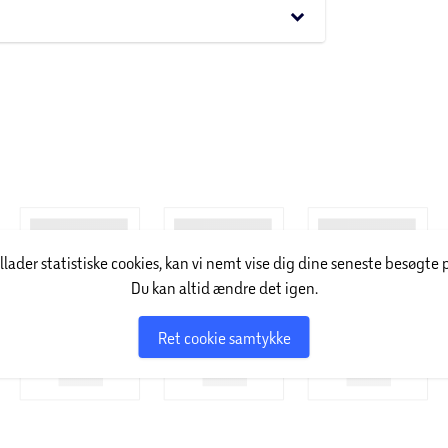
keyboard_arrow_down
over 100 år udviklet skønhedsprodukter til
værdi og selvtillid er ordene ”Because you’re
det legendariske slogan i forskellige versioner
t af avancerede skønhedsprodukter med klinisk
illader statistiske cookies, kan vi nemt vise dig dine seneste besøgte 
Du kan altid ændre det igen.
Ret cookie samtykke