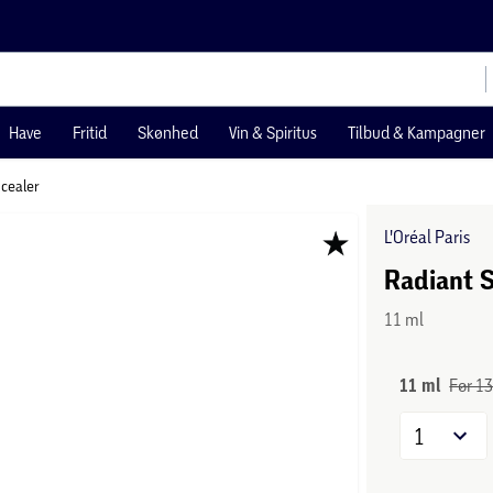
Have
Fritid
Skønhed
Vin & Spiritus
Tilbud & Kampagner
cealer
L'Oréal Paris
Radiant 
11 ml
11 ml
Før 13
1