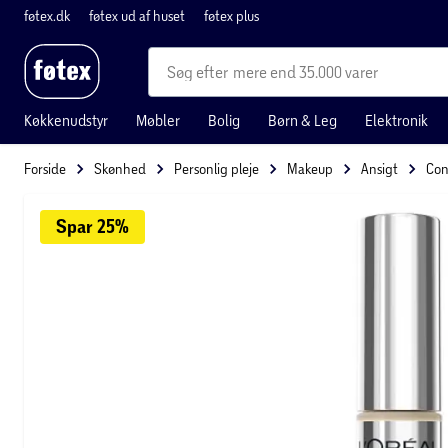
føtex.dk
føtex ud af huset
føtex plus
mere end 35.000 varer
Køkkenudstyr
Møbler
Bolig
Børn & Leg
Elektronik
Forside
Skønhed
Personlig pleje
Makeup
Ansigt
Con
Spar 
25%