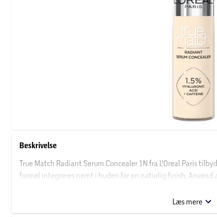
Beskrivelse
True Match Radiant Serum Concealer 1N fra L'Oreal Paris tilby
formel integreres nemt i huden for en naturlig finish. Anven
svamp eller fingerspidserne. Forbedr din hudtone med True Ma
Paris.
Læs mere