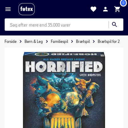
0
mere end 35.000 varer
Forside
Børn & Leg
Familiespil
Brætspil
Brætspil for 2