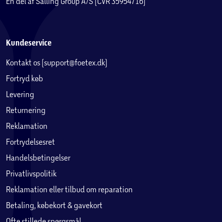
En del af Salling Group A/S (CVR 35954716)
Kundeservice
Kontakt os (support@foetex.dk)
Fortryd køb
Levering
Returnering
Reklamation
Fortrydelsesret
Handelsbetingelser
Privatlivspolitik
Reklamation eller tilbud om reparation
Betaling, købekort & gavekort
Ofte stillede spørgsmål