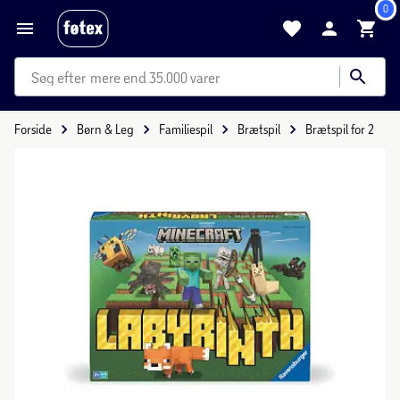
0
mere end 35.000 varer
Forside
Børn & Leg
Familiespil
Brætspil
Brætspil for 2