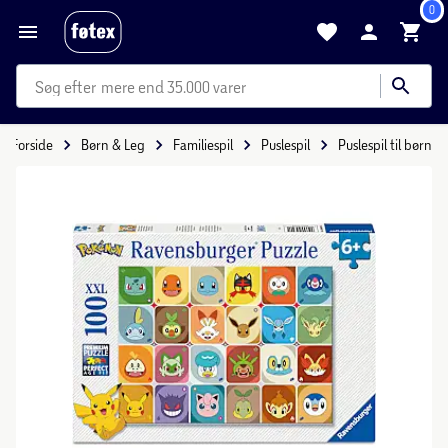
0
mere end 35.000 varer
Forside
Børn & Leg
Familiespil
Puslespil
Puslespil til børn