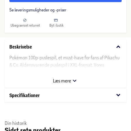
Se leveringsmuligheder og -priser
Ubegrænset returret
Byt i butik
keyboard_arrow_down
Beskrivelse
Pokémon 100p-puslespil, et must-have for fans af Pikachu
& Co. Alderssvarende puslespil i XXL-format. Vores
puslespil er produceret i fremragende håndværk med
materiale fra bæredygtigt skovbrug. De er pædagogisk
Læs mere
værdifulde og tilbyder masser af læringsglæde. Alder: 6+
keyboard_arrow_down
Specifikationer
Din historik
Sidst sete produkter