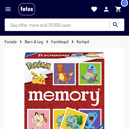
0
mere end 35.000 varer
Forside
Børn & Leg
Familiespil
Kortspil