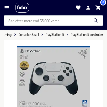
0
mere end 35.000 varer
& gaming
Konsoller & spil
PlayStation 5
PlayStation 5 controller