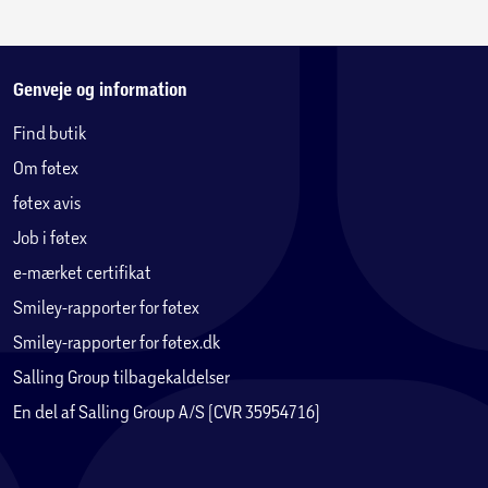
feedback for klikresponsive knapper, der holder til selv
intens og langvarig gaming.
Razer HyperSpeed Wireless
Genveje og information
Find butik
Ultralav latenstid med 2,4 GHz-forbindelse sikrer stabil og
Om føtex
hurtig respons – perfekt til konkurrencespil på PlayStation
5.
føtex avis
Job i føtex
Pro-niveau tilpasning
e-mærket certifikat
Tilpas thumbstick-følsomhed, gem op til 4 indbyggede
Smiley-rapporter for føtex
profiler, remap 6 programmerbare knapper og meget
Smiley-rapporter for føtex.dk
mere. Konfigurér alt nemt via din mobil eller PC.
Salling Group tilbagekaldelser
En del af Salling Group A/S (CVR 35954716)