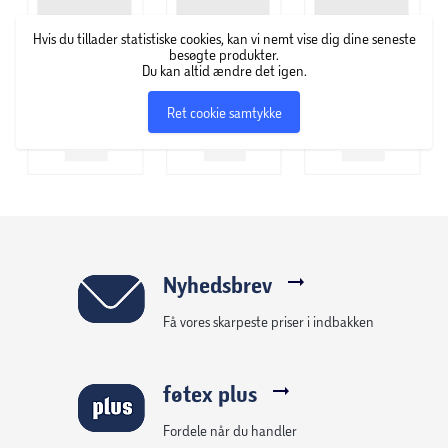
bumpers for endnu bedre styring.
Hvis du tillader statistiske cookies, kan vi nemt vise dig dine seneste
Symmetriske TMR-thumbsticks med udskiftelige caps
besøgte produkter.
Du kan altid ændre det igen.
Oplev ekstrem præcision og perfekt sigtekontrol med anti-
Ret cookie samtykke
drift magnetiske TMR-thumbsticks, udviklet til
nøjagtighed på konkurrenceplan.
Razer Pro HyperTriggers
Skift mellem ultrahurtige klik for FPS-spil eller fuld analog
føling til racerspil. Justér hver trigger individuelt – med et
Nyhedsbrev
enkelt vip.
Få vores skarpeste priser i indbakken
Razer Mecha-Tactile PBT Action Buttons & 8-vejs flydende
D-pad
føtex plus
Kombinerer hurtige mikrokontakter med behagelig
Fordele når du handler