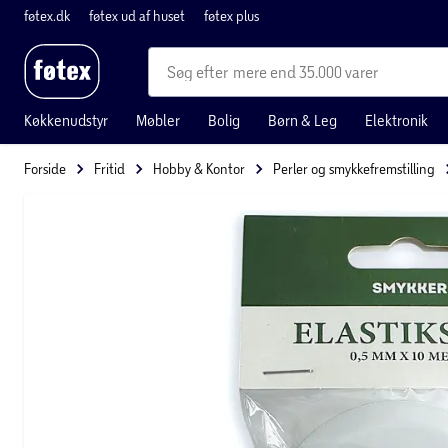
føtex.dk
føtex ud af huset
føtex plus
mere end 35.000 varer
Køkkenudstyr
Møbler
Bolig
Børn & Leg
Elektronik
Forside
Fritid
Hobby & Kontor
Perler og smykkefremstilling