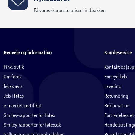
Få vores skarpeste priser i indbakken
Genveje og information
Kundeservice
Find butik
Kontakt os (su
Om føtex
Fortryd køb
føtex avis
Levering
Job i føtex
Returnering
e-mærket certifikat
Reklamation
Smiley-rapporter for føtex
Fortrydelsesret
Smiley-rapporter for føtex.dk
Handelsbetinge
Salling Group tilbagekaldelser
Privatlivspolitik