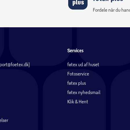
Fordele når du han
Services
pport@foetex.dk)
føtex ud af huset
Fotoservice
føtex plus
føtex nyhedsmail
Klik & Hent
lser