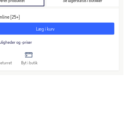
veret produktet
Se lagerstatus i butikker
nline (25+)
Læg i kurv
uligheder og -priser
eturret
Byt i butik