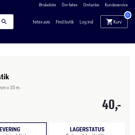
Ønskeliste
Om føtex
Omtanke
Kundeservice
0
Kurv
føtex avis
Find butik
Log ind
tik
5mm x 10 m.
40,-
EVERING
LAGERSTATUS