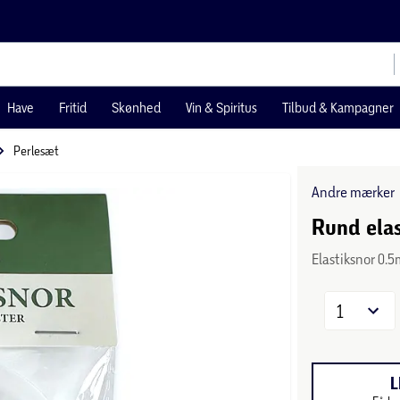
Have
Fritid
Skønhed
Vin & Spiritus
Tilbud & Kampagner
Perlesæt
Andre mærker
Rund elas
Elastiksnor 0.
1
L