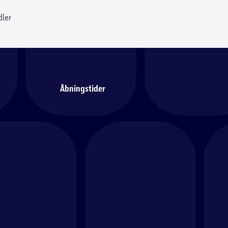
dler
Åbningstider