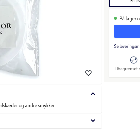
Få le
På lager o
Se leveringsm
Ubegrænset r
keyboard_arrow_down
 halskæder og andre smykker
keyboard_arrow_down