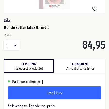
Bibs
Runde sutter latex 0+ mdr.
2 stk
84,95
1
LEVERING
KLIK&HENT
Få leveret produktet
Afhent efter 2 timer
På lager online (5+)
Læg i kurv
Se leveringsmuligheder og -priser