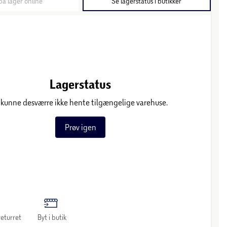
på lager online
Se lagerstatus i butikker
Lagerstatus
 kunne desværre ikke hente tilgængelige varehuse.
Prøv igen
eturret
Byt i butik