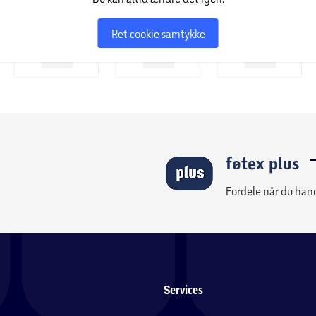
Ret cookie samtykke
føtex plus
Fordele når du han
Services