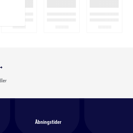
dler
Åbningstider