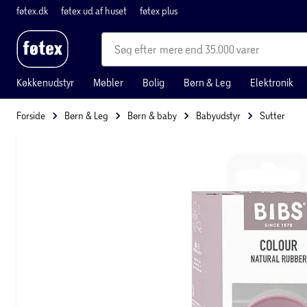
føtex.dk
føtex ud af huset
føtex plus
mere end 35.000 varer
Køkkenudstyr
Møbler
Bolig
Børn & Leg
Elektronik
Forside
Børn & Leg
Børn & baby
Babyudstyr
Sutter