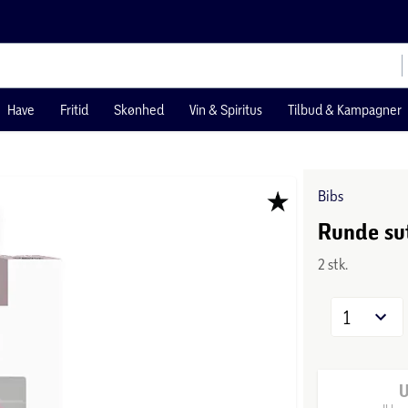
Have
Fritid
Skønhed
Vin & Spiritus
Tilbud & Kampagner
Bibs
Runde sut
2 stk.
1