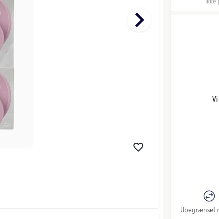
Ikke 
keyboard_arrow_right
Vi
Ubegrænset r