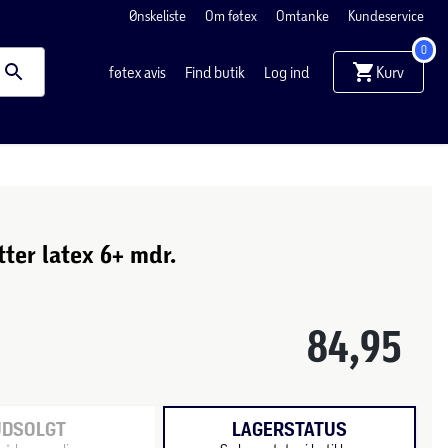
Ønskeliste
Om føtex
Omtanke
Kundeservice
0
Kurv
føtex avis
Find butik
Log ind
ter latex 6+ mdr.
84,95
UDSOLGT
LAGERSTATUS