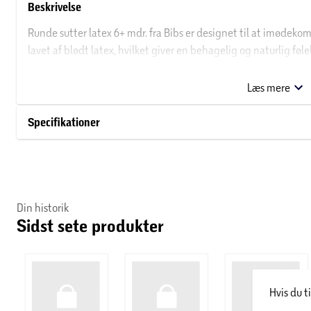
Beskrivelse
Runde sutter latex 6+ mdr. fra Bibs er designet til at imødek
lavet af blødt latex, hvilket giver en behagelig og naturlig føle
sidder godt i munden og er nem at gribe fat i. Sutterne findes i 
babyens udstyr. De er lette at rengøre og kan anvendes til at tr
Læs mere
Ideelle til daglig brug, når der er behov for tryghed og komfort
Specifikationer
Om Bibs
Bibs er et dansk brand, som blev grundlagt i 1978. Brandet sta
findes i alle former, varianter og typer. Derudover kan Bibs bla
babytilbehør.
Din historik
Sidst sete produkter
Hvis du t