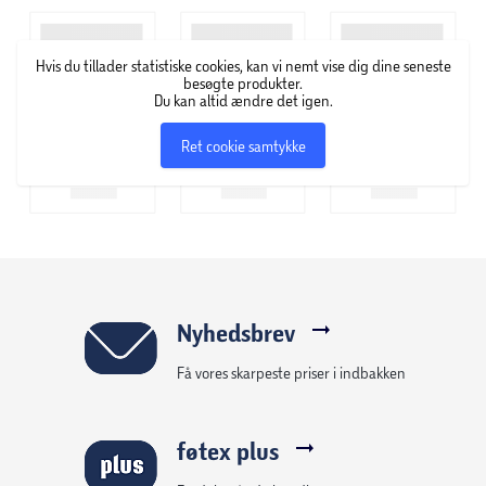
Bibs er et dansk brand, som blev grundlagt i 1978. Brandet
startede ud med produktion af sutter, der nu findes i alle
Hvis du tillader statistiske cookies, kan vi nemt vise dig dine seneste
former, varianter og typer. Derudover kan Bibs blandt
besøgte produkter.
andet også tilbyde sutteflasker og diverse babytilbehør.
Du kan altid ændre det igen.
Ret cookie samtykke
Nyhedsbrev
Få vores skarpeste priser i indbakken
føtex plus