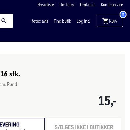
Ønskeliste
Om føtex
Omtanke
Kundeservice
0
Kurv
føtex avis
Find butik
Log ind
 16 stk.
5 cm. Rund
15,-
EVERING
SÆLGES IKKE I BUTIKKER