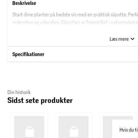
Beskrivelse
Start dine planter på bedste vis med en praktisk såpotte. Perfek
indendørs og udendørs. Såpotten er fremstillet i naturmateri
Ideel til både nybegyndere og erfarne havefolk.
Læs mere
Specifikationer
Din historik
Sidst sete produkter
Hvis du t