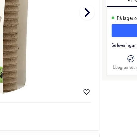
Få le
keyboard_arrow_right
På lager o
Se leveringsm
Ubegrænset r