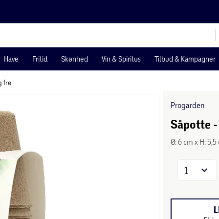
Have
Fritid
Skønhed
Vin & Spiritus
Tilbud & Kampagner
 frø
Progarden
Såpotte -
Ø: 6 cm x H: 5,
1
L