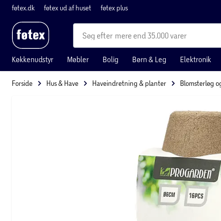
føtex.dk
føtex ud af huset
føtex plus
mere end 35.000 varer
Køkkenudstyr
Møbler
Bolig
Børn & Leg
Elektronik
Forside
Hus & Have
Haveindretning & planter
Blomsterløg og