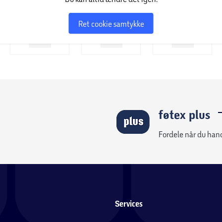
Ret cookie samtykke
føtex plus
Fordele når du han
Services