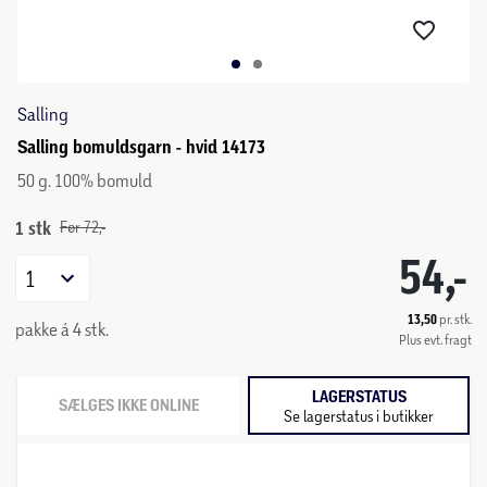
Salling
Salling bomuldsgarn - hvid 14173
50 g. 100% bomuld
1 stk
Før 72,-
54,-
1
13,50
pr. stk.
pakke á 4 stk.
Plus evt. fragt
LAGERSTATUS
SÆLGES IKKE ONLINE
Se lagerstatus i butikker