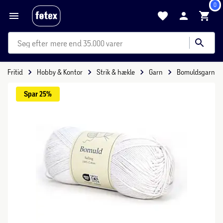
0
mere end 35.000 varer
Fritid
Hobby & Kontor
Strik & hækle
Garn
Bomuldsgarn
Spar 
25%