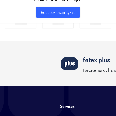
Ret cookie samtykke
føtex plus
Fordele når du han
Services