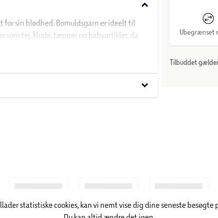
keyboard_arrow_down
 for sin blødhed. Bomuldsgarn er ideelt til
Ubegrænset r
er som tøj, klude, tæpper og babyartikler, da
dsgarn, hvis du ønsker et garn, der er
Tilbuddet gælder:
keyboard_arrow_down
illader statistiske cookies, kan vi nemt vise dig dine seneste besøgte 
Du kan altid ændre det igen.