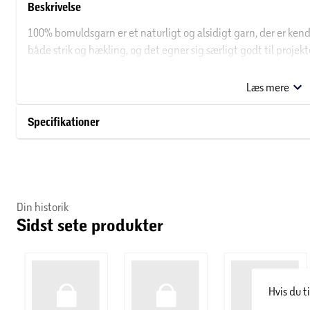
Beskrivelse
100% bomuldsgarn er et naturligt og alsidigt garn, der er kendt
både strik og hækling, og det egner sig særligt godt til projekt
det er skånsomt mod huden og nemt at vaske. Vælg 100% bomul
behageligt at arbejde med, og giver et flot ensartet resultat.
Læs mere
Specifikationer
Din historik
Sidst sete produkter
Hvis du t