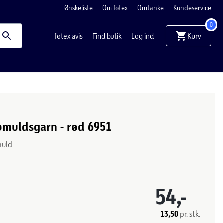
Ønskeliste
Om føtex
Omtanke
Kundeservice
0
Kurv
føtex avis
Find butik
Log ind
omuldsgarn - rød 6951
muld
-
54,-
13,50
pr. stk.
.