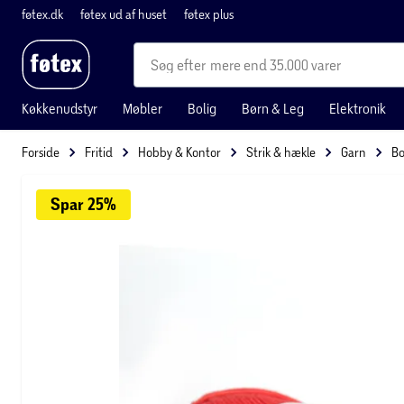
føtex.dk
føtex ud af huset
føtex plus
mere end 35.000 varer
Køkkenudstyr
Møbler
Bolig
Børn & Leg
Elektronik
Forside
Fritid
Hobby & Kontor
Strik & hækle
Garn
Bo
Spar 
25%