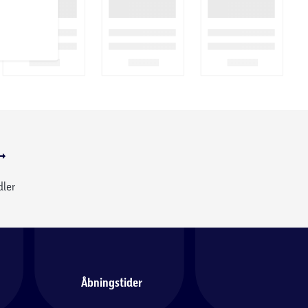
dler
Åbningstider