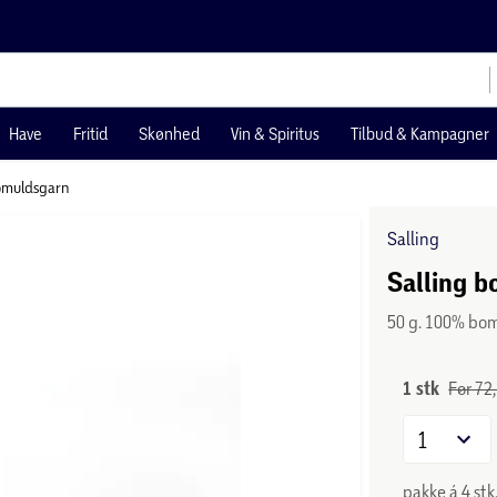
Have
Fritid
Skønhed
Vin & Spiritus
Tilbud & Kampagner
muldsgarn
Salling
Salling b
50 g. 100% bo
1 stk
Før 72,
1
pakke á 4 stk