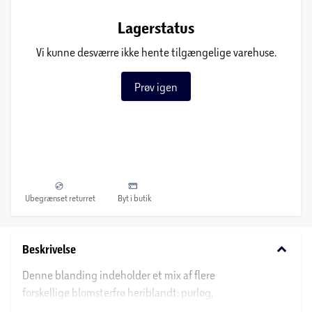
Lagerstatus
Vi kunne desværre ikke hente tilgængelige varehuse.
Prøv igen
Ubegrænset returret
Byt i butik
keyboard_arrow_down
Beskrivelse
Denne blanding indeholder et mix af flere
forskellige blomsterfrø heriblandt: purløg,
havemorgenfrue, kornblomst, koriander,