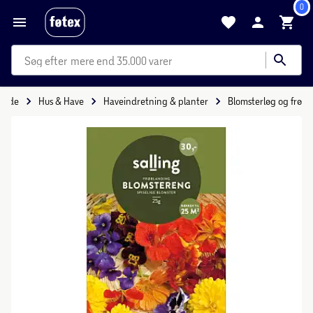
0
mere end 35.000 varer
rside
Hus & Have
Haveindretning & planter
Blomsterløg og frø