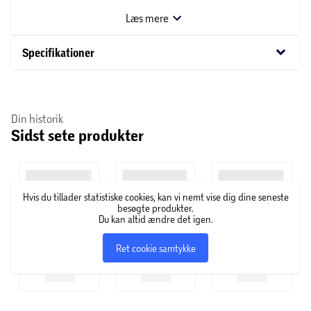
isop, kamille, basilikum, fløjlsblomst, timian,
Læs mere
blomsterkarse, hornviol.
keyboard_arrow_down
Specifikationer
Din historik
Sidst sete produkter
Hvis du tillader statistiske cookies, kan vi nemt vise dig dine seneste
besøgte produkter.
Du kan altid ændre det igen.
Ret cookie samtykke