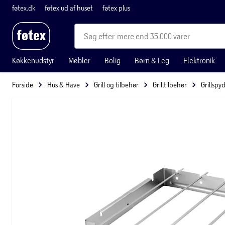
føtex.dk
føtex ud af huset
føtex plus
mere end 35.000 varer
Køkkenudstyr
Møbler
Bolig
Børn & Leg
Elektronik
Forside
Hus & Have
Grill og tilbehør
Grilltilbehør
Grillspy