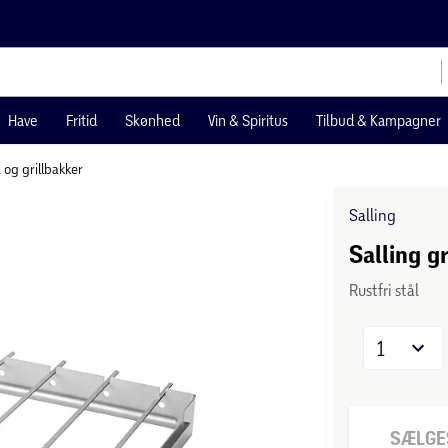
Have
Fritid
Skønhed
Vin & Spiritus
Tilbud & Kampagner
d og grillbakker
Salling
Salling g
Rustfri stål
1
SÆLGES