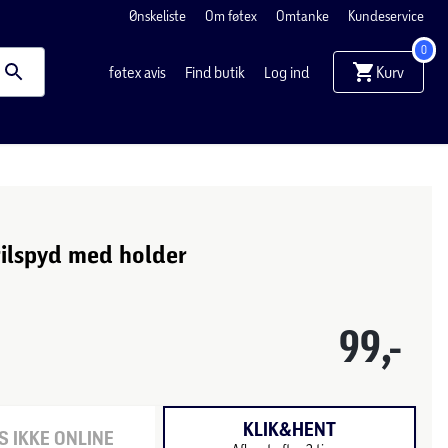
Ønskeliste
Om føtex
Omtanke
Kundeservice
0
Kurv
føtex avis
Find butik
Log ind
rilspyd med holder
99,-
KLIK&HENT
 IKKE ONLINE