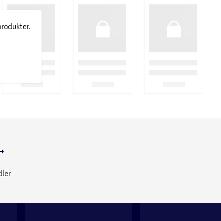
produkter.
dler