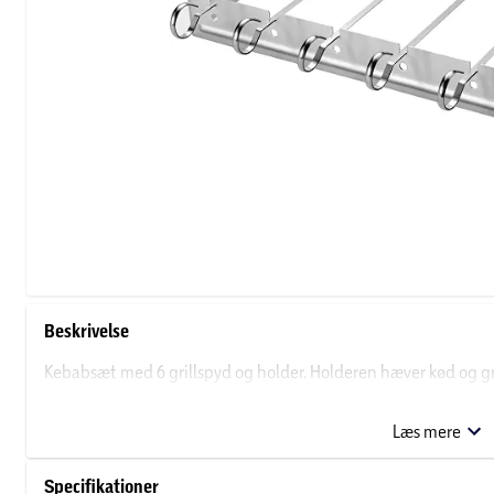
Beskrivelse
Kebabsæt med 6 grillspyd og holder. Holderen hæver kød og grø
kan rotere spyddene undervejs, og undgå at dine spyd sætter si
Læs mere
Specifikationer