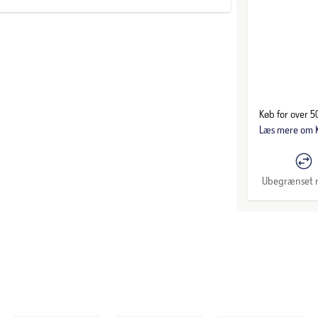
Køb for over 50
Læs mere om K
Ubegrænset r