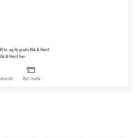
0 kr. og få gratis Klik & Hent
lik & Hent her
eturret
Byt i butik