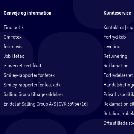
Genveje og information
Kundeservice
Find butik
Kontakt os (su
Om føtex
Fortryd køb
føtex avis
Levering
Job i føtex
Returnering
e-mærket certifikat
Reklamation
Smiley-rapporter for føtex
Fortrydelsesret
Smiley-rapporter for føtex.dk
Handelsbetinge
Salling Group tilbagekaldelser
Privatlivspolitik
En del af Salling Group A/S (CVR 35954716)
Reklamation ell
Betaling, købek
Ofte stillede s