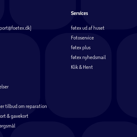
Services
pport@foetex.dk)
føtex ud af huset
Fotoservice
føtex plus
føtex nyhedsmail
Klik & Hent
lser
er tilbud om reparation
ort & gavekort
pørgsmål