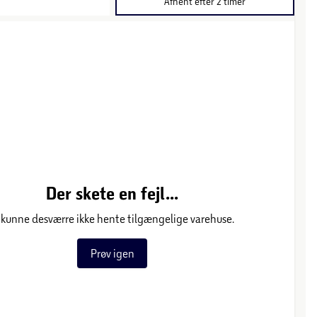
Afhent efter 2 timer
Der skete en fejl...
 kunne desværre ikke hente tilgængelige varehuse.
Prøv igen