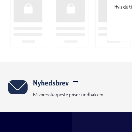
Hvis du t
Perfekt til hele kroppen – uanset om du har brug for afslapnin
vil forkæle dig selv med lidt selvforkælelse.
Nyhedsbrev
Få vores skarpeste priser i indbakken