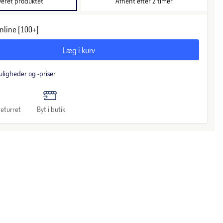
veret produktet
Afhent efter 2 timer
nline (100+)
Læg i kurv
uligheder og -priser
eturret
Byt i butik