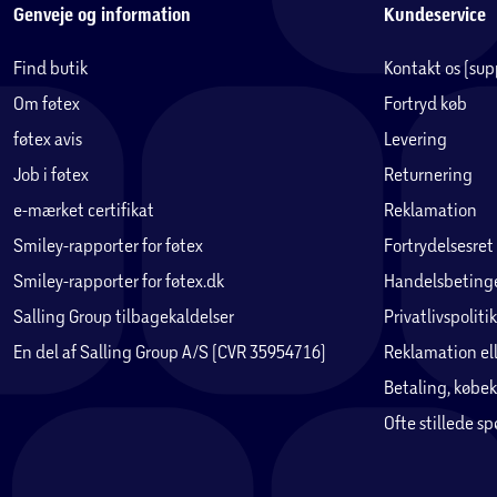
Genveje og information
Kundeservice
Find butik
Kontakt os (su
Om føtex
Fortryd køb
føtex avis
Levering
Job i føtex
Returnering
e-mærket certifikat
Reklamation
Smiley-rapporter for føtex
Fortrydelsesret
Smiley-rapporter for føtex.dk
Handelsbetinge
Salling Group tilbagekaldelser
Privatlivspolitik
En del af Salling Group A/S (CVR 35954716)
Reklamation ell
Betaling, købek
Ofte stillede s