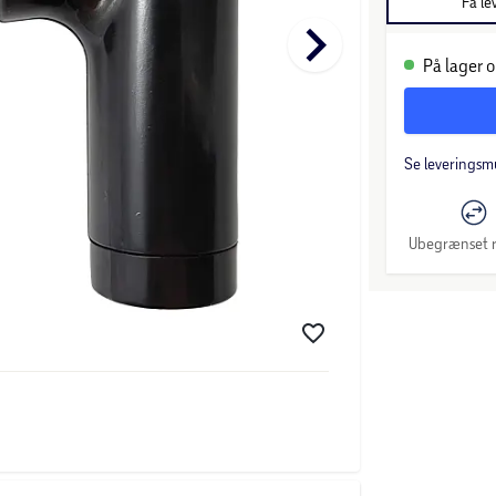
Få le
keyboard_arrow_right
På lager o
Se leveringsm
Ubegrænset r