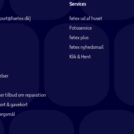
Services
pport@foetex.dk)
føtex ud af huset
Fotoservice
føtex plus
føtex nyhedsmail
Klik & Hent
lser
er tilbud om reparation
ort & gavekort
pørgsmål