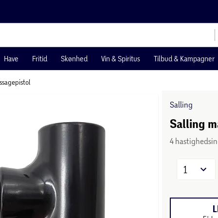
Have
Fritid
Skønhed
Vin & Spiritus
Tilbud & Kampagner
sagepistol
Salling
Salling m
4 hastighedsin
1
L