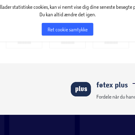
illader statistiske cookies, kan vi nemt vise dig dine seneste besøgte 
g efter træning, en lang arbejdsdag eller blot
Du kan altid ændre det igen.
Ret cookie samtykke
føtex plus
Fordele når du han