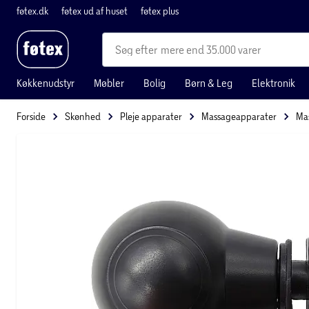
føtex.dk
føtex ud af huset
føtex plus
mere end 35.000 varer
Køkkenudstyr
Møbler
Bolig
Børn & Leg
Elektronik
Forside
Skønhed
Pleje apparater
Massageapparater
Mas