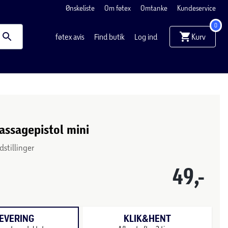
Ønskeliste
Om føtex
Omtanke
Kundeservice
0
Kurv
føtex avis
Find butik
Log ind
assagepistol mini
dstillinger
49,-
EVERING
KLIK&HENT