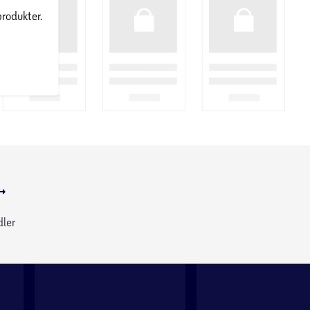
produkter.
dler