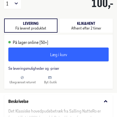
100,-
1
LEVERING
KLIK&HENT
Få leveret produktet
Afhent efter 2 timer
På lager online (50+)
Læg i kurv
Se leveringsmuligheder og -priser
Ubegrænset returret
Byt i butik
keyboard_arrow_down
Beskrivelse
Det Klassiske hovedpudebetræk fra Salling NatteRo er