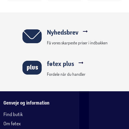
Farve:
Hvid
Krympning:
2-4%
Nyhedsbrev
Pasform:
Tilpasset Salling NatteRo Klassiske
hovedpuder
Få vores skarpeste priser i indbakken
Vedligeholdelse:
føtex plus
Hovedpudebetrækket kan vaske i vaskemaskine på
Fordele når du handler
skåneprogram ved maks. 40ºC, efter endt vask er det
muligt at tørre hovedpudebetrækket i tørretumbler.
Genveje og information
Find butik
Om føtex