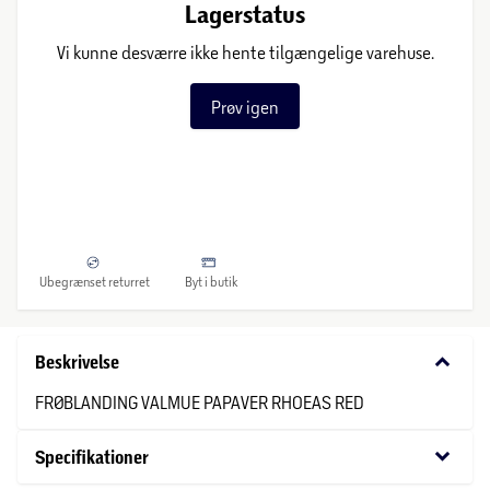
Lagerstatus
Vi kunne desværre ikke hente tilgængelige varehuse.
Prøv igen
Ubegrænset returret
Byt i butik
keyboard_arrow_down
Beskrivelse
FRØBLANDING VALMUE PAPAVER RHOEAS RED
keyboard_arrow_down
Specifikationer