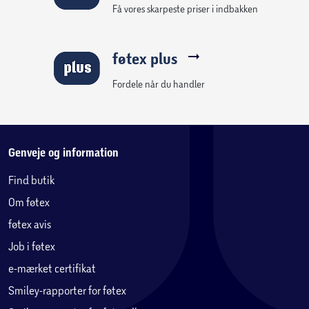
Få vores skarpeste priser i indbakken
føtex plus
Fordele når du handler
Genveje og information
Find butik
Om føtex
føtex avis
Job i føtex
e-mærket certifikat
Smiley-rapporter for føtex