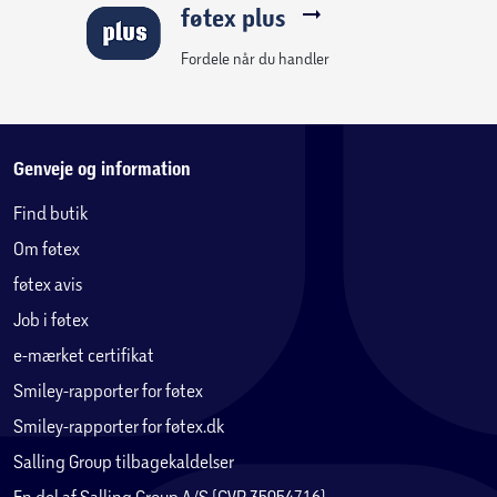
føtex plus
Fordele når du handler
Genveje og information
Find butik
Om føtex
føtex avis
Job i føtex
e-mærket certifikat
Smiley-rapporter for føtex
Smiley-rapporter for føtex.dk
Salling Group tilbagekaldelser
En del af Salling Group A/S (CVR 35954716)