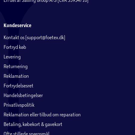
Kundeservice
Kontakt os (support@foetex.dk)
Fortryd køb
Levering
Returnering
Reklamation
Fortrydelsesret
Handelsbetingelser
Privatlivspolitik
Reklamation eller tilbud om reparation
Betaling, købekort & gavekort
Ofte stillede spørgsmål