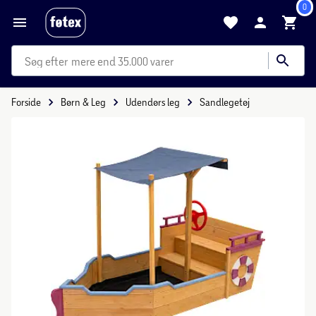
0
mere end 35.000 varer
Forside
Børn & Leg
Udendørs leg
Sandlegetøj