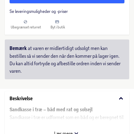
Se leveringsmuligheder og -priser
Ubegrænset returret
Byt i butik
Bemærk
at varen er midlertidigt udsolgt men kan
bestilles så vi sender den når den kommer på lager igen.
Du kan altid fortryde og afbestille ordren inden vi sender
varen.
keyboard_arrow_down
Beskrivelse
Sandkasse i træ – båd med rat og solsejl
Sandkasse i træ er udformet som en båd og er beregnet til
leg med sand i haven. Konstruktionen giver plads til flere
børn, som kan sidde omkring sandkassen og bruge den til
Læs mere