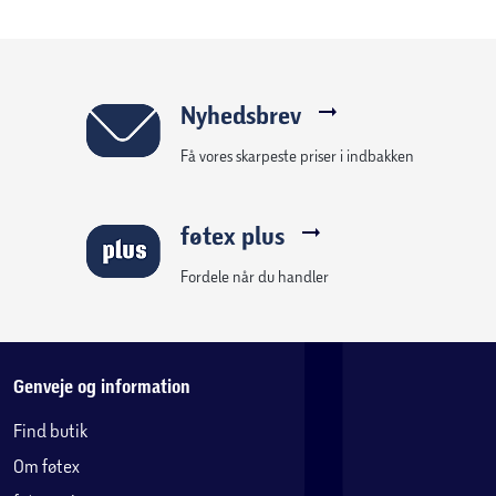
Sandkasse udformet som båd
Integreret rat til rolleleg
Fremstillet i træ
Forhøjede kanter til siddeplads
Nyhedsbrev
Inkl. solsejl til skygge
Få vores skarpeste priser i indbakken
Velegnet til udendørs brug i have eller på terrasse
Kan anvendes til leg med sand og kreative
aktiviteter
føtex plus
Fordele når du handler
Genveje og information
Find butik
Om føtex