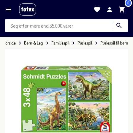
0
mere end 35.000 varer
Forside
Børn & Leg
Familiespil
Puslespil
Puslespil til børn