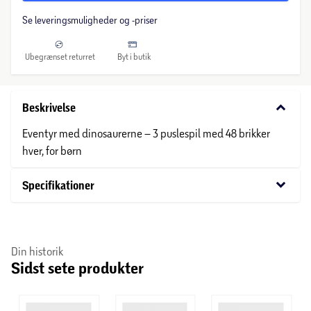
Se leveringsmuligheder og -priser
Ubegrænset returret
Byt i butik
keyboard_arrow_down
Beskrivelse
Eventyr med dinosaurerne – 3 puslespil med 48 brikker
hver, for børn
keyboard_arrow_down
Specifikationer
Din historik
Sidst sete produkter