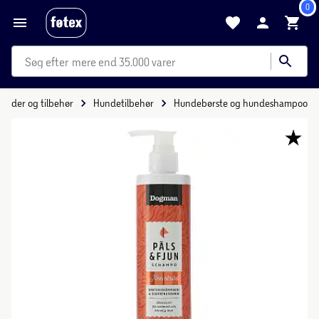
0
mere end 35.000 varer
foder og tilbehør
Hundetilbehør
Hundebørste og hundeshampoo