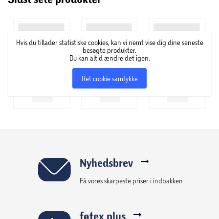
Om Dogman
Hvis du tillader statistiske cookies, kan vi nemt vise dig dine seneste
Dogman er en af Nordens største leverandører af
besøgte produkter.
kæledyrsprodukter og har mere end 50 års erfaring i
Du kan altid ændre det igen.
branchen. Hos Dogman er deres vision at give kæledyr og
Ret cookie samtykke
deres ejere den bedste hverdag ved at tilbyde rimelige og
nøje udvalgte produkter til hunde, katte, smådyr, fugle, fisk
og heste. Deres sortiment er bredt og varieret, og der er
altid noget for enhver smag og behov.
Nyhedsbrev
Få vores skarpeste priser i indbakken
føtex plus