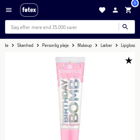
0
mere end 35.000 varer
rside
Skønhed
Personlig pleje
Makeup
Læber
Lipgloss