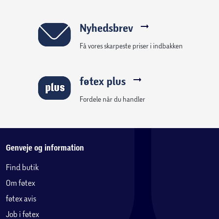
Nyhedsbrev
Få vores skarpeste priser i indbakken
føtex plus
Fordele når du handler
Genveje og information
Find butik
Om føtex
føtex avis
Job i føtex