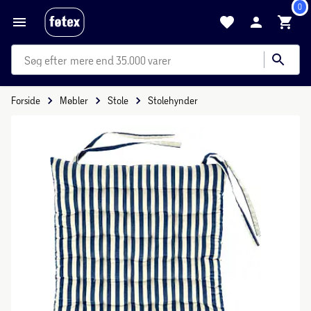
0
mere end 35.000 varer
Forside
Møbler
Stole
Stolehynder