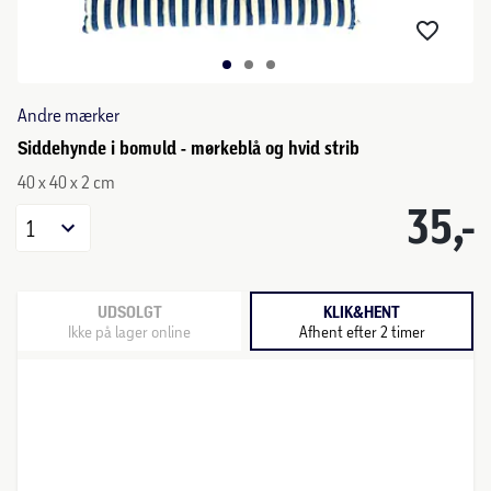
Andre mærker
Siddehynde i bomuld - mørkeblå og hvid strib
40 x 40 x 2 cm
35,-
1
UDSOLGT
KLIK&HENT
Ikke på lager online
Afhent efter 2 timer