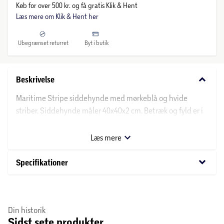
Køb for over 500 kr. og få gratis Klik & Hent
Læs mere om Klik & Hent her
Ubegrænset returret
Byt i butik
keyboard_arrow_down
Beskrivelse
Maritime Stripe siddehynde med mørkeblå og hvide
striber. Siddehynde måler 40x40x2 cm. Betræk og fyld er i
100% bomuld.
Siddehynden kan rengøres med en fugtig klud.
Læs mere
keyboard_arrow_down
Specifikationer
Din historik
Sidst sete produkter