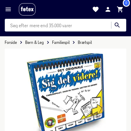
0
mere end 35.000 varer
Forside
Børn & Leg
Familiespil
Brætspil