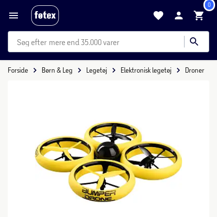
0
mere end 35.000 varer
Forside
Børn & Leg
Legetøj
Elektronisk legetøj
Droner