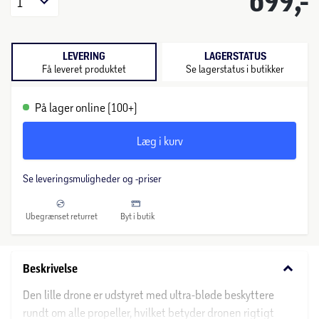
699,-
1
LEVERING
LAGERSTATUS
Få leveret produktet
Se lagerstatus i butikker
På lager online (100+)
Læg i kurv
Se leveringsmuligheder og -priser
Ubegrænset returret
Byt i butik
keyboard_arrow_down
Beskrivelse
Den lille drone er udstyret med ultra-bløde beskyttere
rundt om alle propeller, hvilket betyder dronen rigtigt