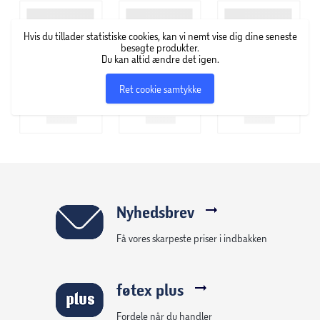
og indbydende udtryk.
Hvis du tillader statistiske cookies, kan vi nemt vise dig dine seneste
OBS! Varen er assorteret, og en bestemt variant kan ikke
besøgte produkter.
Du kan altid ændre det igen.
garanteres.
Ret cookie samtykke
Nyhedsbrev
Få vores skarpeste priser i indbakken
føtex plus
Fordele når du handler