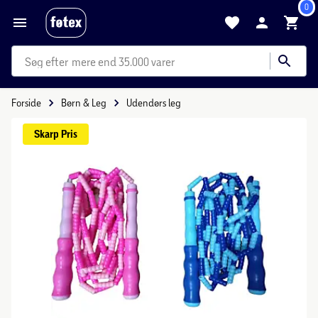
0
mere end 35.000 varer
Forside
Børn & Leg
Udendørs leg
Skarp 
Pris