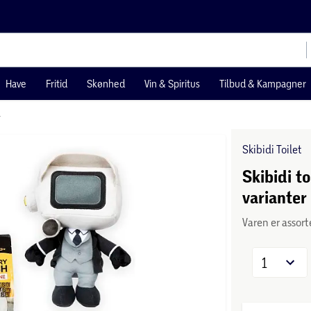
Have
Fritid
Skønhed
Vin & Spiritus
Tilbud & Kampagner
r
Skibidi Toilet
Skibidi to
varianter 
Varen er assort
1