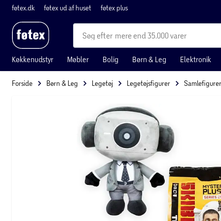
føtex.dk
føtex ud af huset
føtex plus
mere end 35.000 varer
Køkkenudstyr
Møbler
Bolig
Børn & Leg
Elektronik
Forside
Børn & Leg
Legetøj
Legetøjsfigurer
Samlefigure