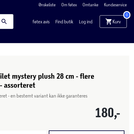
Ønskeliste
Om føtex
Omtanke
Kundeservice
0
Kurv
føtex avis
Find butik
Log ind
ilet mystery plush 28 cm - flere
- assorteret
eret - en bestemt variant kan ikke garanteres
180,-