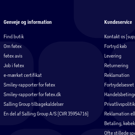
Genveje og information
Kundeservice
Find butik
Kontakt os (su
Om føtex
Fortryd køb
føtex avis
Levering
Job i føtex
Returnering
e-mærket certifikat
Reklamation
Smiley-rapporter for føtex
Fortrydelsesret
Smiley-rapporter for føtex.dk
Handelsbetinge
Salling Group tilbagekaldelser
Privatlivspolitik
En del af Salling Group A/S (CVR 35954716)
Reklamation ell
Betaling, købek
Ofte stillede s