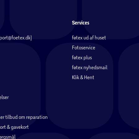
Services
pport@foetex.dk)
føtex ud af huset
Fotoservice
føtex plus
føtex nyhedsmail
Klik & Hent
lser
er tilbud om reparation
ort & gavekort
pørgsmål