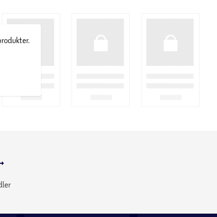
produkter.
dler