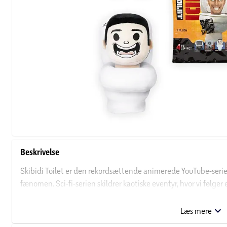
Beskrivelse
Skibidi Toilet er den rekordsættende animerede YouTube-serie, de
fænomen. Sci-fi-serien skildrer kaotiske eventyr, hvor vi følge
og højttalere som hoveder i deres kamp mod Skibidi-toiletter – 
installationer, men levende, skumle væsener med deres egne a
Læs mere
disse karakterer med hjem, som fanger al spændingen fra skæ