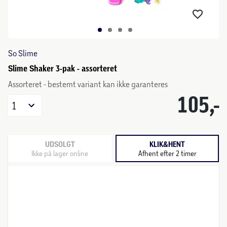
So Slime
Slime Shaker 3-pak - assorteret
Assorteret - bestemt variant kan ikke garanteres
105,-
1
UDSOLGT
KLIK&HENT
Ikke på lager online
Afhent efter 2 timer