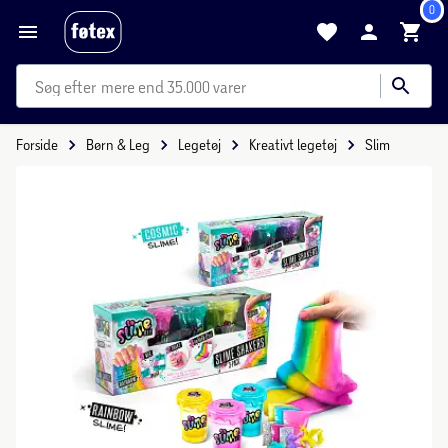
0
mere end 35.000 varer
Forside
Børn & Leg
Legetøj
Kreativt legetøj
Slim