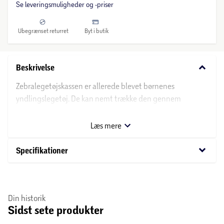
Se leveringsmuligheder og -priser
Ubegrænset returret
Byt i butik
keyboard_arrow_down
Beskrivelse
Zebralegetøjskassen er allerede blevet børnenes
yndlingslegetøj. De kan nemt trække den gennem
børneværelset på hjul, og den har en opbevaringsplads til
legetøj.
Læs mere
keyboard_arrow_down
Specifikationer
Din historik
Sidst sete produkter