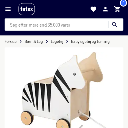
0
mere end 35.000 varer
Forside
Børn & Leg
Legetøj
Babylegetøj og tumling