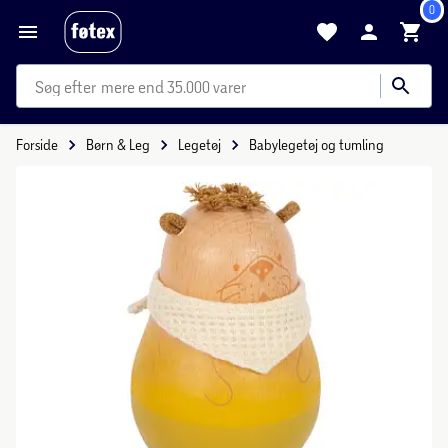
0
mere end 35.000 varer
Forside
Børn & Leg
Legetøj
Babylegetøj og tumling