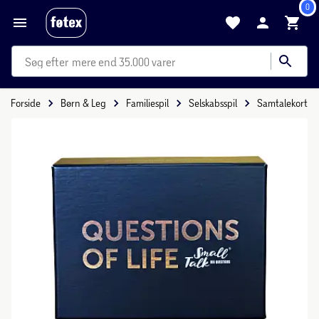
0
mere end 35.000 varer
Forside
Børn & Leg
Familiespil
Selskabsspil
Samtalekort