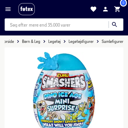
0
mere end 35.000 varer
Forside
Børn & Leg
Legetøj
Legetøjsfigurer
Samlefigurer