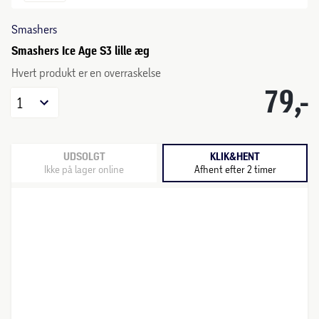
Smashers
Smashers Ice Age S3 lille æg
Hvert produkt er en overraskelse
79,-
1
UDSOLGT
KLIK&HENT
Ikke på lager online
Afhent efter 2 timer