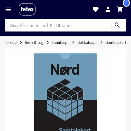
0
mere end 35.000 varer
Forside
Børn & Leg
Familiespil
Selskabsspil
Samtalekort