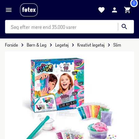
0
mere end 35.000 varer
Forside
Børn & Leg
Legetøj
Kreativt legetøj
Slim