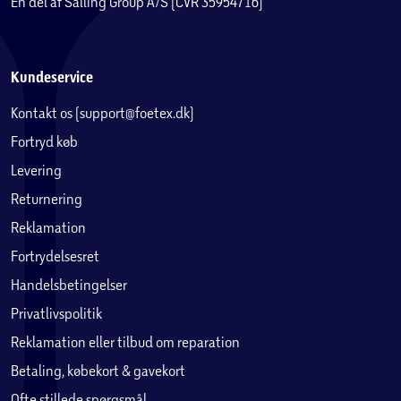
En del af Salling Group A/S (CVR 35954716)
Kundeservice
Kontakt os (support@foetex.dk)
Fortryd køb
Levering
Returnering
Reklamation
Fortrydelsesret
Handelsbetingelser
Privatlivspolitik
Reklamation eller tilbud om reparation
Betaling, købekort & gavekort
Ofte stillede spørgsmål