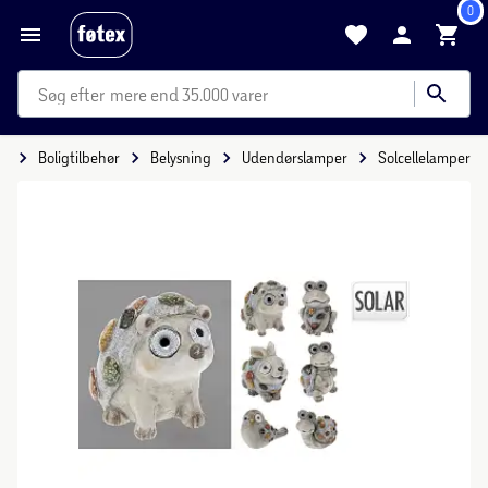
0
mere end 35.000 varer
ig
Boligtilbehør
Belysning
Udendørslamper
Solcellelamper